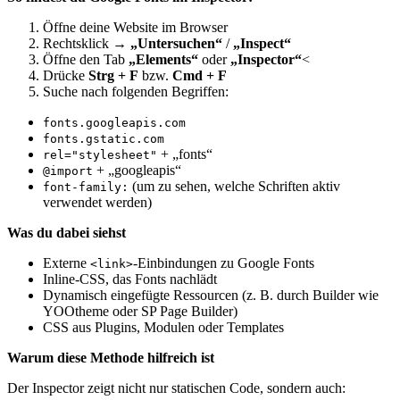
Öffne deine Website im Browser
Rechtsklick →
„Untersuchen“
/
„Inspect“
Öffne den Tab
„Elements“
oder
„Inspector“
<
Drücke
Strg + F
bzw.
Cmd + F
Suche nach folgenden Begriffen:
fonts.googleapis.com
fonts.gstatic.com
+ „fonts“
rel="stylesheet"
+ „googleapis“
@import
(um zu sehen, welche Schriften aktiv
font-family:
verwendet werden)
Was du dabei siehst
Externe
-Einbindungen zu Google Fonts
<link>
Inline-CSS, das Fonts nachlädt
Dynamisch eingefügte Ressourcen (z. B. durch Builder wie
YOOtheme oder SP Page Builder)
CSS aus Plugins, Modulen oder Templates
Warum diese Methode hilfreich ist
Der Inspector zeigt nicht nur statischen Code, sondern auch: